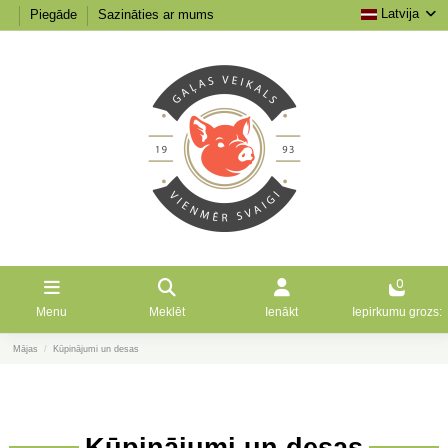
Latvija
Piegāde
Sazināties ar mums
0
Menu
Meklēt
Ienākt
Iepirkumu grozs:
Mājas
Kūpinājumi un desas
Kūpinājumi un desas