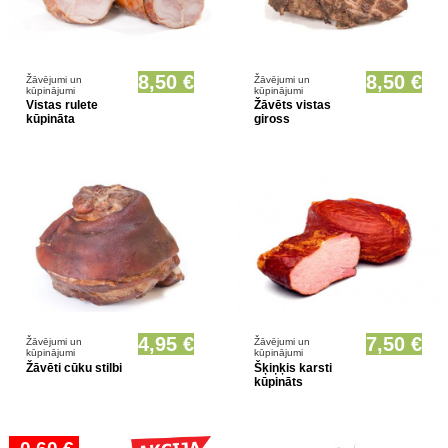
8,50 €
8,50 €
Žāvējumi un
Žāvējumi un
kūpinājumi
kūpinājumi
Vistas rulete
Žāvēts vistas
kūpināta
giross
Prece pieejama opcionāli
4,95 €
7,50 €
Žāvējumi un
Žāvējumi un
kūpinājumi
kūpinājumi
Žāvēti cūku stilbi
Šķiņķis karsti
kūpināts