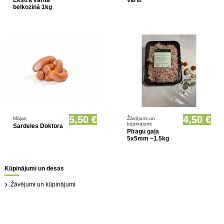
Ekstra vārīta
vārīti
belkozinā 1kg
Prece pieejama opcionāli
5,50 €
4,50 €
Mājas
Žāvējumi un
kūpinājumi
Sardeles Doktora
Pīragu gaļa
5x5mm ~1.5kg
Kūpinājumi un desas
Žāvējumi un kūpinājumi