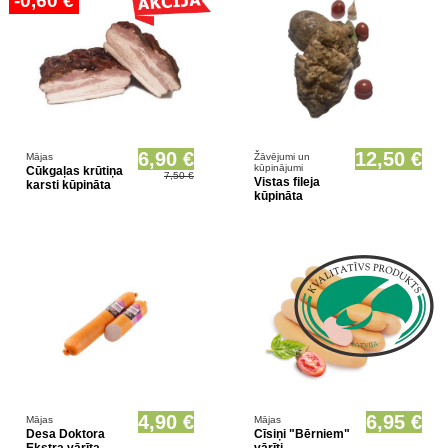
-0,60 €
6,90 €
12,50 €
Mājas
Žāvējumi un
kūpinājumi
Cūkgaļas krūtiņa
7,50 €
Vistas fileja
karsti kūpināta
kūpināta
4,90 €
6,95 €
Mājas
Mājas
Desa Doktora
Cīsiņi "Bērniem"