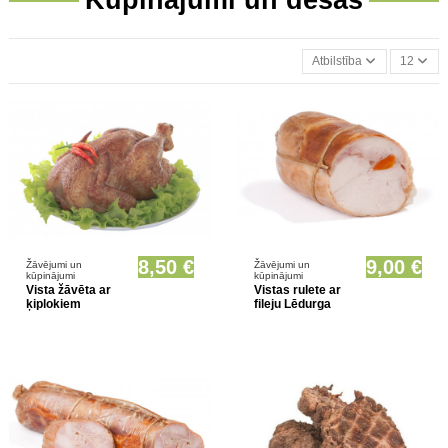
Atbilstība
12
Prece pieejama opcionāli
Nav noliktavā
8,50 €
9,00 €
Žāvējumi un
Žāvējumi un
kūpinājumi
kūpinājumi
Vista žāvēta ar
Vistas rulete ar
ķiplokiem
fileju Lēdurga