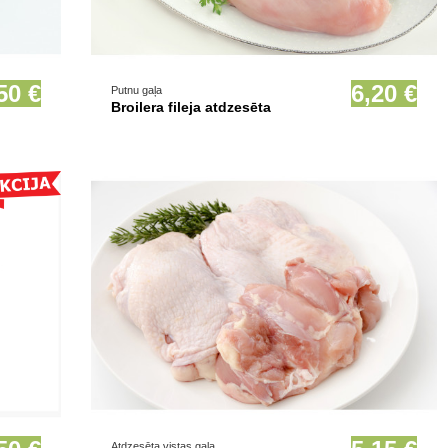
Prece pieejama opcionāli
50 €
6,20 €
Putnu gaļa
Broilera fileja atdzesēta
Prece pieejama opcionāli
Atdzesēta vistas gaļa