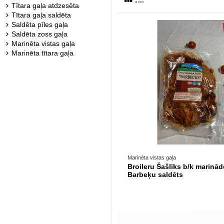
Tītara gaļa atdzesēta
Tītara gaļa saldēta
Saldēta pīles gaļa
Saldēta zoss gaļa
Marinēta vistas gaļa
Marinēta tītara gaļa
Marinēta vistas gaļa
Broileru Šašliks b/k marinād
Barbeķu saldēts