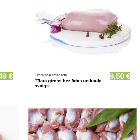
Prece pieejama opcionāli
49 €
9,50 €
Tītara gaļa atdzesēta
Tītara giross bez ādas un kaula
svaigs