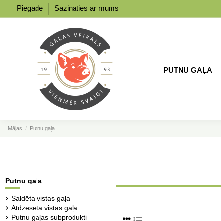
Piegāde
Sazināties ar mums
PUTNU GAĻA
Mājas
Putnu gaļa
Putnu gaļa
Saldēta vistas gaļa
Atdzesēta vistas gaļa
Putnu gaļas subprodukti