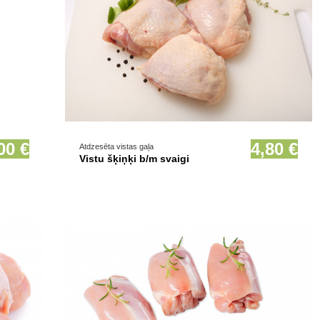
Prece pieejama opcionāli
00 €
4,80 €
Atdzesēta vistas gaļa
Vistu šķiņķi b/m svaigi