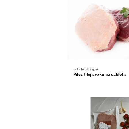
Prece pieejama opc
Saldēta pīles gaļa
Pīles fileja vakumā saldēta