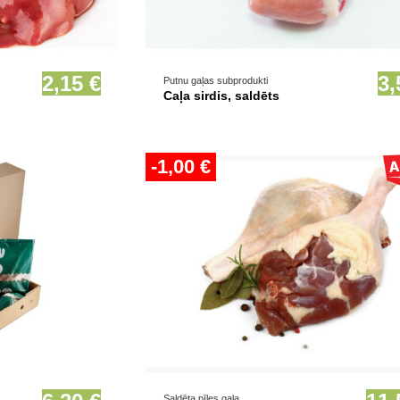
ionāli
Prece pieejama opcionāli
2,15 €
3,
Putnu gaļas subprodukti
Caļa sirdis, saldēts
-1,00 €
ionāli
Saldēta pīles gaļa