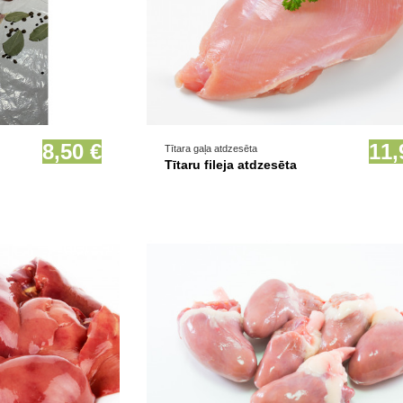
ā
Prece pieejama opcionāli
8,50 €
11,
Tītara gaļa atdzesēta
Tītaru fileja atdzesēta