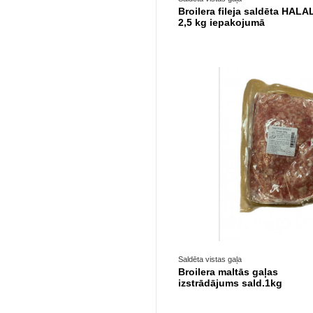
Broilera fileja saldēta HALA
2,5 kg iepakojumā
Saldēta vistas gaļa
Broilera maltās gaļas
izstrādājums sald.1kg