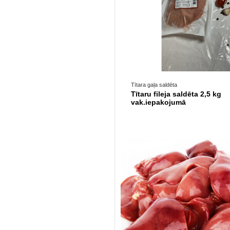
Nav noliktav
Tītara gaļa saldēta
Tītaru fileja saldēta 2,5 kg
vak.iepakojumā