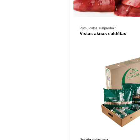
Prece pieejama opc
Putnu gaļas subprodukti
Vistas aknas saldētas
Prece pieejama opc
Saldēta vistas gaļa