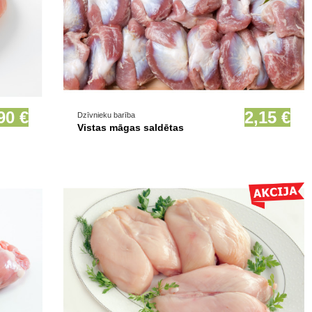
Prece pieejama opcionāli
90 €
2,15 €
Dzīvnieku barība
Vistas māgas saldētas