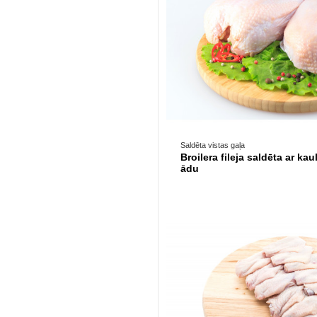
Prece pieejama opc
Saldēta vistas gaļa
Broilera fileja saldēta ar kaul
ādu