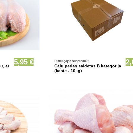
ionāli
Prece pieejama opcionāli
5,95 €
2,
Putnu gaļas subprodukti
u, ar
Cāļu pedas saldētas B kategorija
(kaste - 10kg)