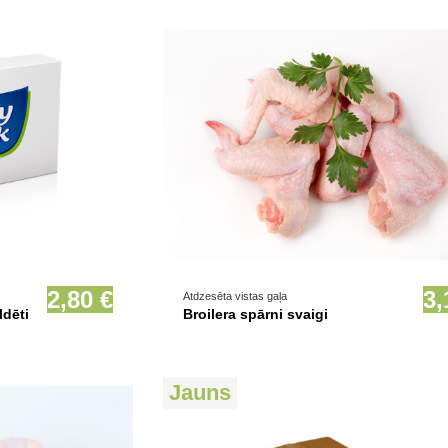
ionāli
Prece pieejama opcionāli
2,80 €
3,
Atdzesēta vistas gaļa
ldēti
Broilera spārni svaigi
Jauns