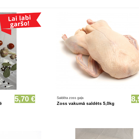
Prece pieejama opcionāli
5,70 €
8,
Saldēta zoss gaļa
ē
Zoss vakumā saldēts 5,0kg