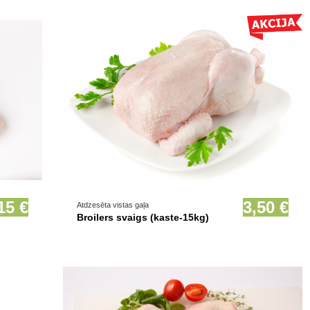
Prece pieejama opcionāli
15 €
3,50 €
Atdzesēta vistas gaļa
Broilers svaigs (kaste-15kg)