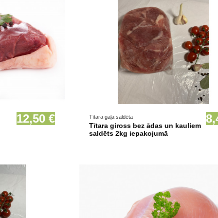
ionāli
Nav noliktavā
12,50 €
8,
Tītara gaļa saldēta
Tītara giross bez ādas un kauliem
saldēts 2kg iepakojumā