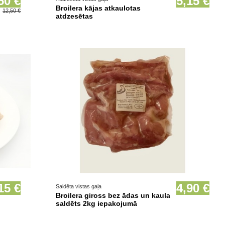
50 €
5,15 €
Broilera kājas atkaulotas
12,50 €
atdzesētas
Prece pieejama opcionāli
15 €
4,90 €
Saldēta vistas gaļa
Broilera giross bez ādas un kaula
saldēts 2kg iepakojumā