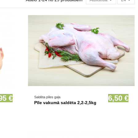
Prece pieejama opcionāli
95 €
6,50 €
Saldēta pīles gaļa
Pīle vakumā saldēta 2,2-2,5kg