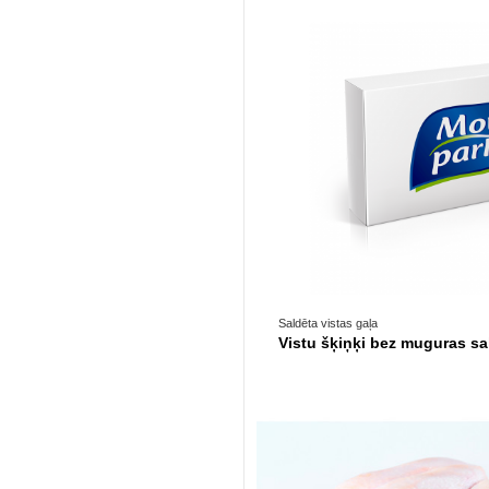
Prece pieejama opc
Saldēta vistas gaļa
Vistu šķiņķi bez muguras sa