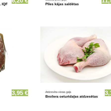
6,20 €
11,
L IQF
Pīles kājas saldētas
Prece pieejama opcionāli
3,95 €
3,
Atdzesēta vistas gaļa
Broilera ceturtdaļas atdzesētas