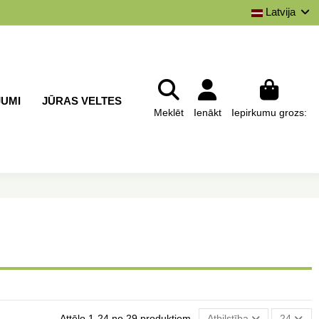
Latvija
JUMI
JŪRAS VELTES
Meklēt
Ienākt
Iepirkumu grozs:
Attēlo 1-24 no 29 produktiem
Atbilstība
24