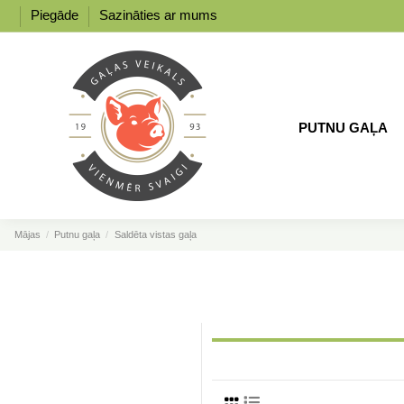
Piegāde
Sazināties ar mums
PUTNU GAĻA
Mājas
Putnu gaļa
Saldēta vistas gaļa