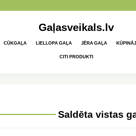
Gaļasveikals.lv
CŪKGAĻA
LIELLOPA GAĻA
JĒRA GAĻA
KŪPINĀ
CITI PRODUKTI
Saldēta vistas g