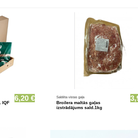
ionāli
6,20 €
3,
Saldēta vistas gaļa
L IQF
Broilera maltās gaļas
izstrādājums sald.1kg