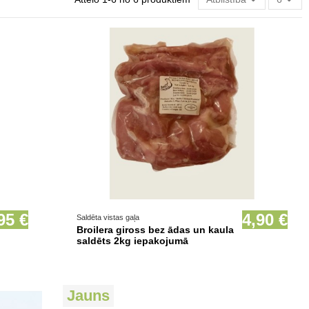
Prece pieejama opcionāli
95 €
4,90 €
Saldēta vistas gaļa
Broilera giross bez ādas un kaula
saldēts 2kg iepakojumā
Jauns