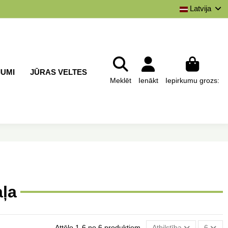
Latvija
JUMI
JŪRAS VELTES
Meklēt
Ienākt
Iepirkumu grozs:
aļa
Attēlo 1-6 no 6 produktiem
Atbilstība
6