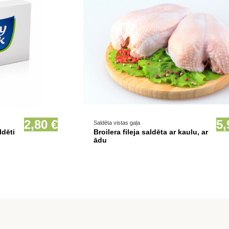
ionāli
Prece pieejama opcionāli
2,80 €
5,
Saldēta vistas gaļa
ldēti
Broilera fileja saldēta ar kaulu, ar
ādu