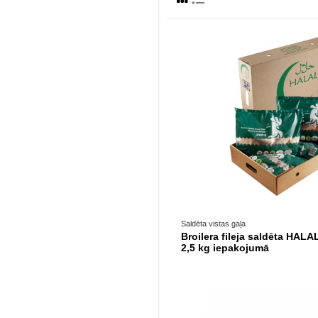
Prece pieejama opc
Saldēta vistas gaļa
Broilera fileja saldēta HALA
2,5 kg iepakojumā