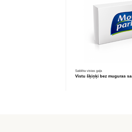
Prece pieejama opc
Saldēta vistas gaļa
Vistu šķiņķi bez muguras sa