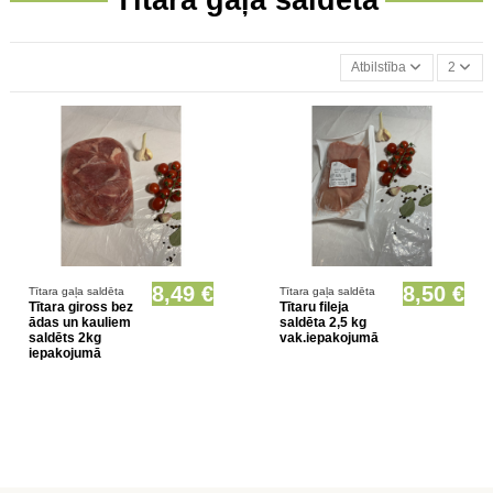
Atbilstība
2
Nav noliktavā
Nav noliktavā
8,49 €
8,50 €
Tītara gaļa saldēta
Tītara gaļa saldēta
Tītara giross bez
Tītaru fileja
ādas un kauliem
saldēta 2,5 kg
saldēts 2kg
vak.iepakojumā
iepakojumā