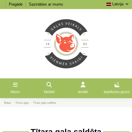
Latvija
Piegāde
Sazināties ar mums
0
Menu
Meklēt
Ienākt
Iepirkumu grozs:
Mājas
Putnu gaļa
Tītara gaļa saldēta
Tītara gaļa saldēta