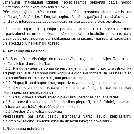
uzņēmums maksājumu izpildei nepieciešamos personas datus nodod
platformas īpašniekam Maksekeskus AS.
Pēc pieprasījuma mēs varam nodot Jūsu personas datus valsts un
tiesībsargājošajām iestādēm, lai nepieciešamības gadījumā aizstāvētu savas
juridiskās intereses, sastādot, iesniedzot un aizstāvot juridiskas prasības.
3.6. Apstrādājot un glabājot personas datus, Datu pārzinis īsteno
organizatoriskos un tehniskos pasākumus, lai nodrošinātu personas datu
aizsardzību pret nejaušu vai nelikumīgu iznīcināšanu, mainīšanu, izpaušanu
un jebkādu citu nelikumīgu apstrādi.
4. Datu subjekta tiesības
4.1. Saskaņā ar Vispārīgo datu aizsardzības regulu un Latvijas Republikas
tiesību aktiem Jums ir tiesības:
4.1.1. Piekļūt saviem personas datiem, saņemt informāciju par to apstrādi, kā
arī pieprasīt Jūsu personas datu kopiju elektroniskā formātā un tiesības uz šo
datu nodošanu citam pārzinim (datu pārnesamība);
4.1.2. Pieprasīt labot nepareizus, neprecīzus vai nepilnīgus personas datus;
4.1.3. Dzēst savus personas datus (“tikt aizmirstam”), izņemot gadījumus, kad
likums pieprasa saglabāt datus;
4.1.4. Atsaukt savu iepriekš sniegto piekrišanu personas datu apstrādei;
4.1.5. Ierobežot savu datu apstrādi – tiesības pieprasīt, lai mēs īslaicīgi pavisam
pārtraucam apstrādāt visus Jūsu personas datus;
4.1.6. Vērsties Datu valsts inspekcijā
Pieprasījumu par savu tiesību īstenošanu varat, iesūtot pieprasījumu
elektroniski, rakstot uz klientu atbalsta dienesu info@galasveikals.lv.
5. Nobeiguma noteikumi