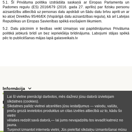
5.1. Šī Privātuma politika izstrādāta saskaņā ar Eiropas Parlamenta un
Padomes regulu (ES) 2016/679 (2016. gada 27. aprīlis) par fizisku personu
aizsardzību attiecībā uz personas datu apstrādi un šādu datu brīvu apriti un ar
ko atceļ Direktīvu 95/46/EK (Vispārīgā datu aizsardzības regula), kā arī Latvijas
Republikas un Eiropas Savienības spēkā esošajiem likumiem.
5.2. Datu pārzinim ir tiesības veikt izmaiņas vai papildinājumus Privātuma
politikā jebkurā brīdī un bez iepriekšēja brīdinājuma. Labojumi stājas spēkā
pēc to publicēšanas mājas lapā galasveikals.lv
Informācija
Lai šī vietne pienācīgi darbotos, mēs dažreiz jūsu datorā izvietojam
sīkdatnes (cookies).
Kontakti
Sīkdatnes palīdz vietnei atcerēties jūsu iestatījumus — valodu, valūtu,
preču grozā ievietotos produktus un citas izvēles attiecībā uz to, kādu šo
vietni
vēlaties redzēt savā datorā,— lai jums nevajadzētu tos ievadīt katrreiz no
jauna.
Turpinot izmantot interneta vietni, Jūs piekrītat sīkdatņu izmantošanai mūsu