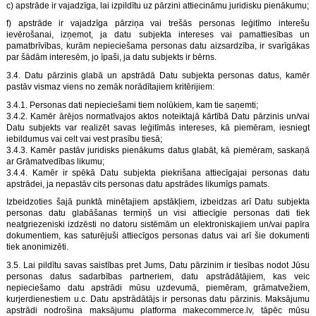
c) apstrāde ir vajadzīga, lai izpildītu uz pārzini attiecināmu juridisku pienākumu;
f) apstrāde ir vajadzīga pārziņa vai trešās personas leģitīmo interešu
ievērošanai, izņemot, ja datu subjekta intereses vai pamattiesības un
pamatbrīvības, kurām nepieciešama personas datu aizsardzība, ir svarīgākas
par šādām interesēm, jo īpaši, ja datu subjekts ir bērns.
3.4. Datu pārzinis glabā un apstrādā Datu subjekta personas datus, kamēr
pastāv vismaz viens no zemāk norādītajiem kritērijiem:
3.4.1. Personas dati nepieciešami tiem nolūkiem, kam tie saņemti;
3.4.2. Kamēr ārējos normatīvajos aktos noteiktajā kārtībā Datu pārzinis un/vai
Datu subjekts var realizēt savas leģitīmās intereses, kā piemēram, iesniegt
iebildumus vai celt vai vest prasību tiesā;
3.4.3. Kamēr pastāv juridisks pienākums datus glabāt, kā piemēram, saskaņā
ar Grāmatvedības likumu;
3.4.4. Kamēr ir spēkā Datu subjekta piekrišana attiecīgajai personas datu
apstrādei, ja nepastāv cits personas datu apstrādes likumīgs pamats.
Izbeidzoties šajā punktā minētajiem apstākļiem, izbeidzas arī Datu subjekta
personas datu glabāšanas termiņš un visi attiecīgie personas dati tiek
neatgriezeniski izdzēsti no datoru sistēmām un elektroniskajiem un/vai papīra
dokumentiem, kas saturējuši attiecīgos personas datus vai arī šie dokumenti
tiek anonimizēti.
3.5. Lai pildītu savas saistības pret Jums, Datu pārzinim ir tiesības nodot Jūsu
personas datus sadarbības partneriem, datu apstrādātājiem, kas veic
nepieciešamo datu apstrādi mūsu uzdevumā, piemēram, grāmatvežiem,
kurjerdienestiem u.c. Datu apstrādātājs ir personas datu pārzinis. Maksājumu
apstrādi nodrošina maksājumu platforma
makecommerce.lv
, tāpēc mūsu