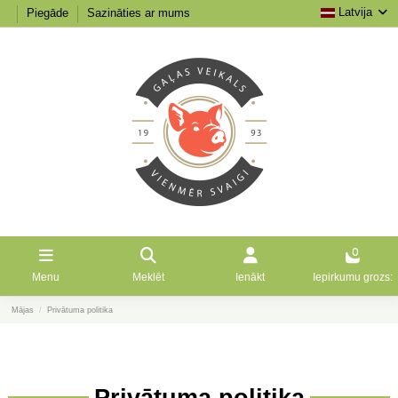
Latvija
Piegāde
Sazināties ar mums
0
Menu
Meklēt
Ienākt
Iepirkumu grozs:
Mājas
Privātuma politika
Privātuma politika