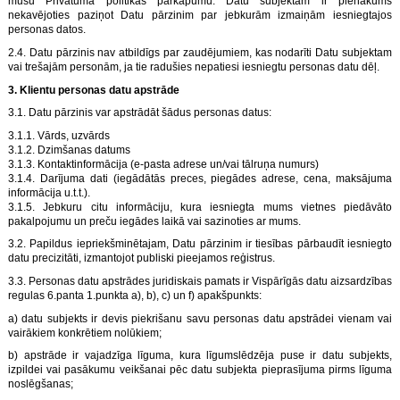
mūsu Privātuma politikas pārkāpumu. Datu subjektam ir pienākums
nekavējoties paziņot Datu pārzinim par jebkurām izmaiņām iesniegtajos
personas datos.
2.4. Datu pārzinis nav atbildīgs par zaudējumiem, kas nodarīti Datu subjektam
vai trešajām personām, ja tie radušies nepatiesi iesniegtu personas datu dēļ.
3. Klientu personas datu apstrāde
3.1. Datu pārzinis var apstrādāt šādus personas datus:
3.1.1. Vārds, uzvārds
3.1.2. Dzimšanas datums
3.1.3. Kontaktinformācija (e-pasta adrese un/vai tālruņa numurs)
3.1.4. Darījuma dati (iegādātās preces, piegādes adrese, cena, maksājuma
informācija u.t.t.).
3.1.5. Jebkuru citu informāciju, kura iesniegta mums vietnes piedāvāto
pakalpojumu un preču iegādes laikā vai sazinoties ar mums.
3.2. Papildus iepriekšminētajam, Datu pārzinim ir tiesības pārbaudīt iesniegto
datu precizitāti, izmantojot publiski pieejamos reģistrus.
3.3. Personas datu apstrādes juridiskais pamats ir Vispārīgās datu aizsardzības
regulas 6.panta 1.punkta a), b), c) un f) apakšpunkts:
a) datu subjekts ir devis piekrišanu savu personas datu apstrādei vienam vai
vairākiem konkrētiem nolūkiem;
b) apstrāde ir vajadzīga līguma, kura līgumslēdzēja puse ir datu subjekts,
izpildei vai pasākumu veikšanai pēc datu subjekta pieprasījuma pirms līguma
noslēgšanas;