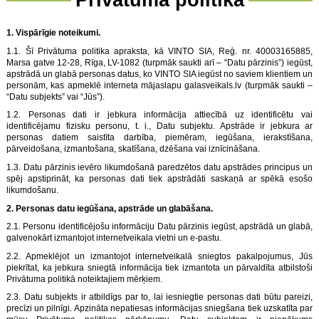
1. Vispārīgie noteikumi.
1.1. Šī Privātuma politika apraksta, kā VINTO SIA, Reģ. nr. 40003165885,
Marsa gatve 12-28, Rīga, LV-1082 (turpmāk saukti arī – “Datu pārzinis”) iegūst,
apstrādā un glabā personas datus, ko VINTO SIA iegūst no saviem klientiem un
personām, kas apmeklē interneta mājaslapu galasveikals.lv (turpmāk saukti –
“Datu subjekts” vai “Jūs”).
1.2. Personas dati ir jebkura informācija attiecībā uz identificētu vai
identificējamu fizisku personu, t. i., Datu subjektu. Apstrāde ir jebkura ar
personas datiem saistīta darbība, piemēram, iegūšana, ierakstīšana,
pārveidošana, izmantošana, skatīšana, dzēšana vai iznīcināšana.
1.3. Datu pārzinis ievēro likumdošanā paredzētos datu apstrādes principus un
spēj apstiprināt, ka personas dati tiek apstrādāti saskaņā ar spēkā esošo
likumdošanu.
2. Personas datu iegūšana, apstrāde un glabāšana.
2.1. Personu identificējošu informāciju Datu pārzinis iegūst, apstrādā un glabā,
galvenokārt izmantojot internetveikala vietni un e-pastu.
2.2. Apmeklējot un izmantojot internetveikalā sniegtos pakalpojumus, Jūs
piekrītat, ka jebkura sniegtā informācija tiek izmantota un pārvaldīta atbilstoši
Privātuma politikā noteiktajiem mērķiem.
2.3. Datu subjekts ir atbildīgs par to, lai iesniegtie personas dati būtu pareizi,
precīzi un pilnīgi. Apzināta nepatiesas informācijas sniegšana tiek uzskatīta par