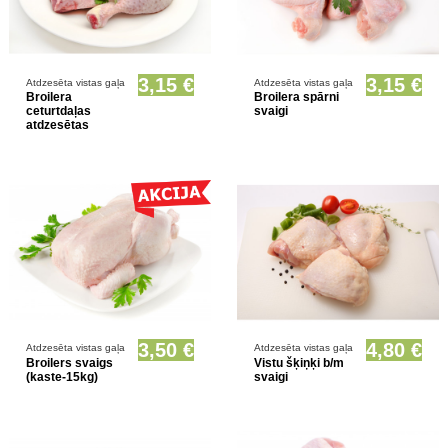
Prece pieejama opcionāli
Prece pieejama opcionāli
3,15 €
3,15 €
Atdzesēta vistas gaļa
Atdzesēta vistas gaļa
Broilera
Broilera spārni
ceturtdaļas
svaigi
atdzesētas
Prece pieejama opcionāli
Prece pieejama opcionāli
3,50 €
4,80 €
Atdzesēta vistas gaļa
Atdzesēta vistas gaļa
Broilers svaigs
Vistu šķiņķi b/m
(kaste-15kg)
svaigi