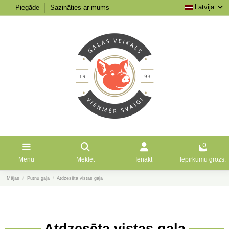
Latvija
Piegāde
Sazināties ar mums
0
Menu
Meklēt
Ienākt
Iepirkumu grozs:
Mājas
Putnu gaļa
Atdzesēta vistas gaļa
Atdzesēta vistas gaļa