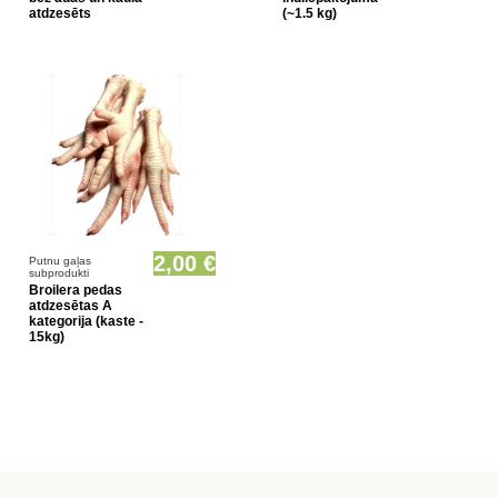
atdzesēts
(~1.5 kg)
Prece pieejama opcionāli
2,00 €
Putnu gaļas
subprodukti
Broilera pedas
atdzesētas A
kategorija (kaste -
15kg)