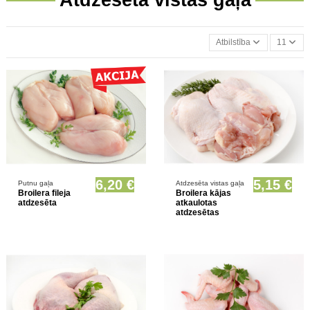
Atbilstība
11
Prece pieejama opcionāli
Prece pieejama opcionāli
6,20 €
5,15 €
Putnu gaļa
Atdzesēta vistas gaļa
Broilera fileja
Broilera kājas
atdzesēta
atkaulotas
atdzesētas