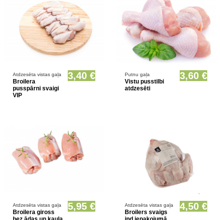
Prece pieejama opcionāli
Prece pieejama opcionāli
3,40 €
3,60 €
Atdzesēta vistas gaļa
Putnu gaļa
Broilera
Vistu pusstilbi
pusspārni svaigi
atdzesēti
VIP
Prece pieejama opcionāli
Prece pieejama opcionāli
5,95 €
4,50 €
Atdzesēta vistas gaļa
Atdzesēta vistas gaļa
Broilera giross
Broilers svaigs
bez ādas un kaula
ind.iepakojumā