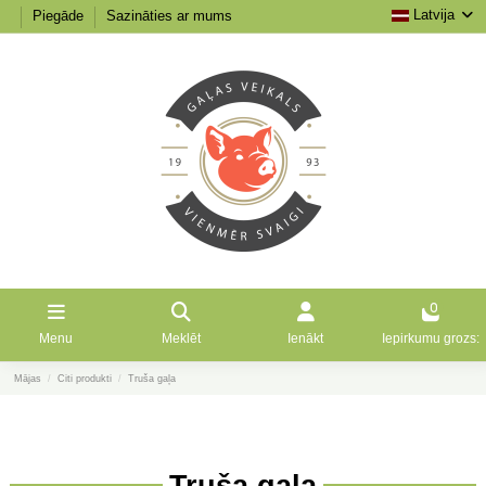
Latvija
Piegāde
Sazināties ar mums
0
Menu
Meklēt
Ienākt
Iepirkumu grozs:
Mājas
Citi produkti
Truša gaļa
Truša gaļa