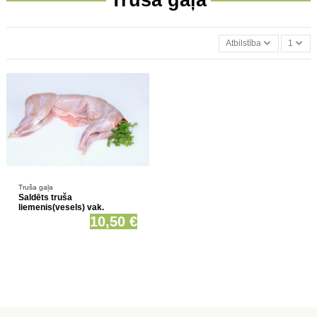
Atbilstība
1
Prece pieejama opcionāli
Truša gaļa
Saldēts truša
liemenis(vesels) vak.
10,50 €