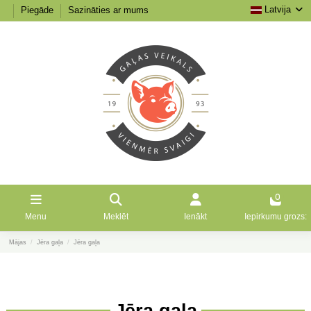
Latvija
Piegāde
Sazināties ar mums
0
Menu
Meklēt
Ienākt
Iepirkumu grozs:
Mājas
Jēra gaļa
Jēra gaļa
Jēra gaļa