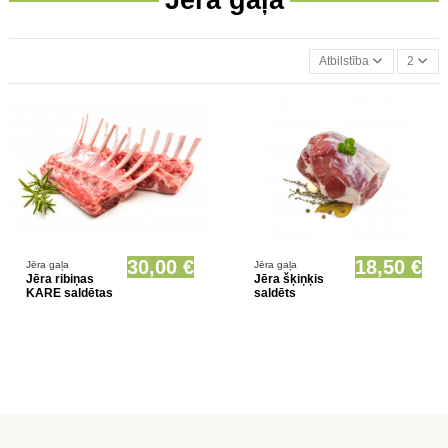
Atbilstība
2
Prece pieejama opcionāli
Prece pieejama opcionāli
30,00 €
18,50 €
Jēra gaļa
Jēra gaļa
Jēra ribiņas
Jēra šķiņķis
KARE saldētas
saldēts