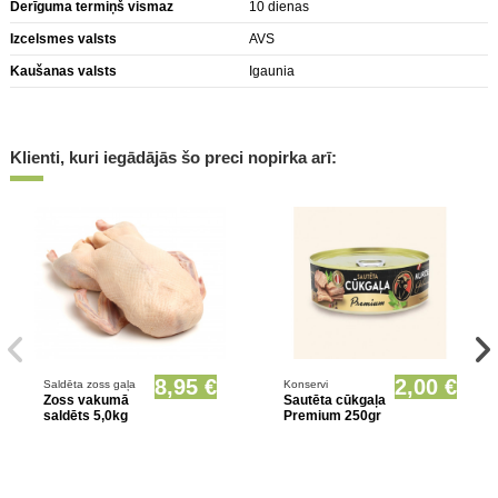
Derīguma termiņš vismaz
10 dienas
Izcelsmes valsts
AVS
Kaušanas valsts
Igaunia
Klienti, kuri iegādājās šo preci nopirka arī:
Prece pieejama opcionāli
8,95 €
2,00 €
Saldēta zoss gaļa
Konservi
Zoss vakumā
Sautēta cūkgaļa
saldēts 5,0kg
Premium 250gr