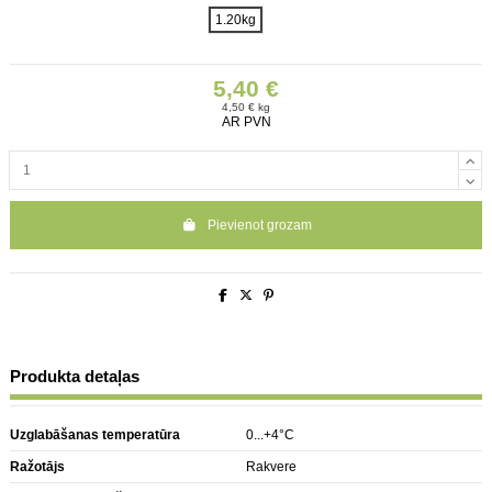
1.20kg
5,40 €
4,50 € kg
AR PVN
Pievienot grozam
Produkta detaļas
Uzglabāšanas temperatūra
0...+4°C
Ražotājs
Rakvere