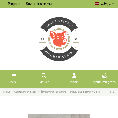
Latvija
Piegāde
Sazināties ar mums
0
Menu
Meklēt
Ienākt
Iepirkumu grozs:
Mājas
Kūpinājumi un desas
Žāvējumi un kūpinājumi
Pīragu gaļa 5x5mm ~1.5kg