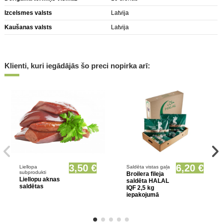
Izcelsmes valsts
Latvija
Kaušanas valsts
Latvija
Klienti, kuri iegādājās šo preci nopirka arī:
Prece pieejama opcionāli
Prece pieejama opcionāli
3,50 €
6,20 €
Liellopa
Saldēta vistas gaļa
subprodukti
Broilera fileja
Liellopu aknas
saldēta HALAL
saldētas
IQF 2,5 kg
iepakojumā