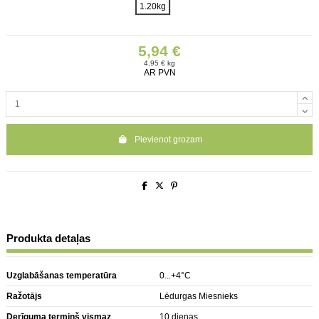
1.20kg
5,94 €
4,95 € kg
AR PVN
Pievienot grozam
Produkta detaļas
Uzglabāšanas temperatūra
0...+4°C
Ražotājs
Lēdurgas Miesnieks
Derīguma termiņš vismaz
10 dienas