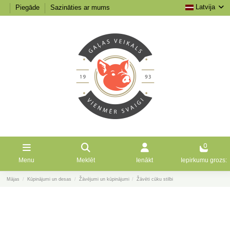
Latvija
Piegāde
Sazināties ar mums
0
Menu
Meklēt
Ienākt
Iepirkumu grozs:
Mājas
Kūpinājumi un desas
Žāvējumi un kūpinājumi
Žāvēti cūku stilbi