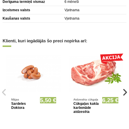
Derīguma termiņš vismaz
6 mēneši
Izcelsmes valsts
Vjetnama
Kaušanas valsts
Vjetnama
Klienti, kuri iegādājās šo preci nopirka arī:
Prece pieejama opcionāli
5,50 €
6,25 €
Mājas
Atdzesēta cūkgaļa
Sardeles
Cūkgaļas kakla
Doktora
karbonāde
atdzesēta