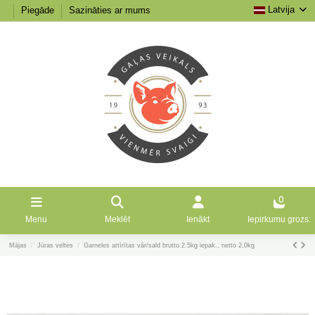
Latvija
Piegāde
Sazināties ar mums
0
Menu
Meklēt
Ienākt
Iepirkumu grozs:
Mājas
Jūras veltes
Garneles attīrītas vār/sald brutto 2.5kg iepak., netto 2,0kg