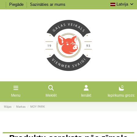
Latvija
Piegāde
Sazināties ar mums
0
Menu
Meklēt
Ienākt
Iepirkumu grozs:
Mājas
Markas
MOY PARK