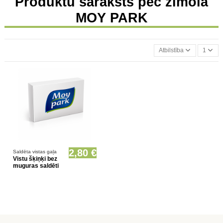
Produktu saraksts pēc zīmola
MOY PARK
Atbilstība
1
Prece pieejama opcionāli
2,80 €
Saldēta vistas gaļa
Vistu šķiņķi bez
muguras saldēti