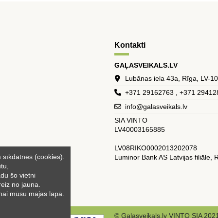
Kontakti
GAĻASVEIKALS.LV
Lubānas iela 43a, Rīga, LV-1
+371 29162763 , +371 29412
info@galasveikals.lv
SIA VINTO
LV40003165885
LV08RIKO0002013202078
m sīkdatnes (cookies).
Luminor Bank AS Latvijas filiāle
tu,
du šo vietni
reiz no jauna.
anai mūsu mājas lapā.
© Galasveikals.lv VINTO SIA 2021