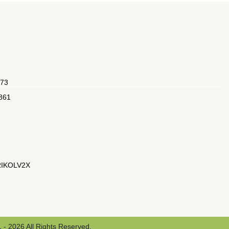
073
861
, RIKOLV2X
 - 2026 All Rights Reserved.