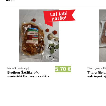
5,70 €
Marinēta vistas gaļa
Tītara gaļa sald
Broileru Šašliks b/k
Tītaru filej
marinādē Barbeķu saldēts
vak.iepako