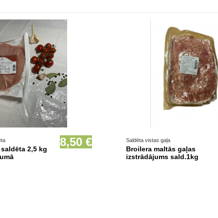
Nav noliktavā
8,50 €
ēta
Saldēta vistas gaļa
a saldēta 2,5 kg
Broilera maltās gaļas
jumā
izstrādājums sald.1kg