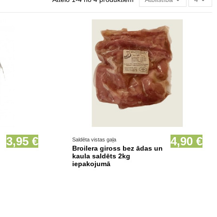
Prece pieejama opcionāli
3,95 €
4,90 €
Saldēta vistas gaļa
Broilera giross bez ādas un
kaula saldēts 2kg
iepakojumā