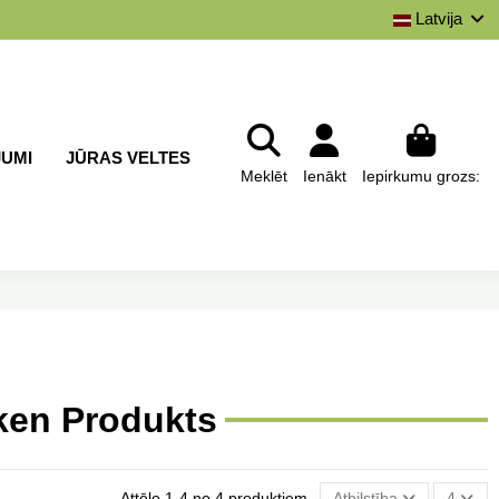
Latvija
JUMI
JŪRAS VELTES
Meklēt
Ienākt
Iepirkumu grozs:
cken Produkts
Attēlo 1-4 no 4 produktiem
Atbilstība
4