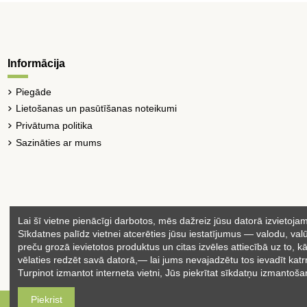
Informācija
Piegāde
Lietošanas un pasūtīšanas noteikumi
Privātuma politika
Sazināties ar mums
Lai šī vietne pienācīgi darbotos, mēs dažreiz jūsu datorā izvietoja
Sīkdatnes palīdz vietnei atcerēties jūsu iestatījumus — valodu, valū
preču grozā ievietotos produktus un citas izvēles attiecībā uz to, kā
vēlaties redzēt savā datorā,— lai jums nevajadzētu tos ievadīt katr
Turpinot izmantot interneta vietni, Jūs piekrītat sīkdatņu izmantoš
Piekrist