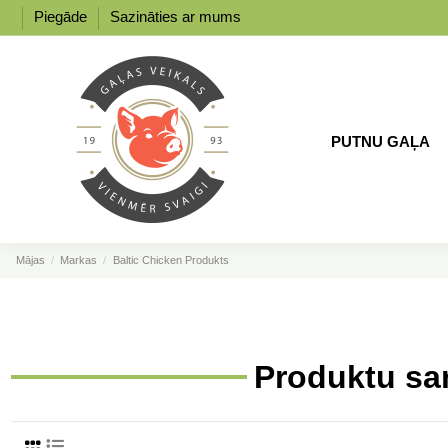
Piegāde
Sazināties ar mums
PUTNU GAĻA
Mājas
Markas
Baltic Chicken Produkts
Produktu sar