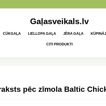
Gaļasveikals.lv
CŪKGAĻA
LIELLOPA GAĻA
JĒRA GAĻA
KŪPINĀ
CITI PRODUKTI
aksts pēc zīmola Baltic Chi