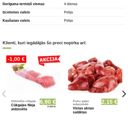
Derīguma termiņš vismaz
4 dienas
Izcelsmes valsts
Polija
Kaušanas valsts
Polija
Klienti, kuri iegādājās šo preci nopirka arī:
-1,00 €
Prece pieejama opcionāli
6,90 €
2,15 €
Atdzesēta cūkgaļa
Putnu gaļas
subprodukti
Cūkgaļas fileja
7,90 €
Vistas aknas
atdzesēta
saldētas