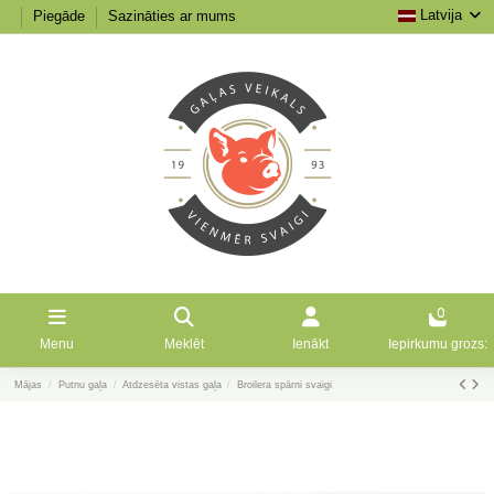
Latvija
Piegāde
Sazināties ar mums
0
Menu
Meklēt
Ienākt
Iepirkumu grozs:
Mājas
Putnu gaļa
Atdzesēta vistas gaļa
Broilera spārni svaigi