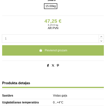
Svars
15.00kg
47,25 €
3,15 € kg
AR PVN
Pievienot grozam
Produkta detaļas
Sastāvs
Vistas gaļa
Uzglabāšanas temperatūra
0...+4°C