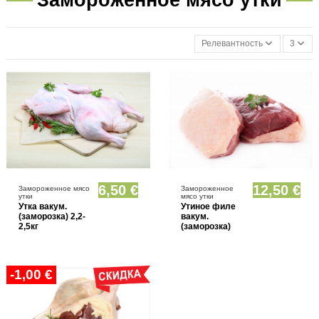
Релевантность
3
Товар имеется в различных вариантах
Товар имеется в различных вариантах
6,50 €
12,50 €
Замороженное мясо
Замороженное
утки
мясо утки
Утка вакум.
Утиное филе
(заморозка) 2,2-
вакум.
2,5кг
(заморозка)
-1,00 €