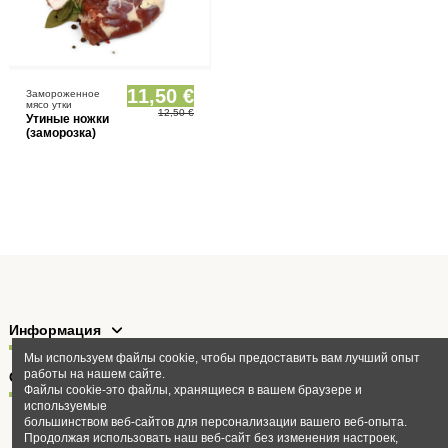
11,50 €
Замороженное
мясо утки
12,50 €
Утиные ножки
(заморозка)
Информация
Мы используем файлы cookie, чтобы предоставить вам лучший опыт
работы на нашем сайте.
Связаться с нами
Файлы cookie-это файлы, хранящиеся в вашем браузере и
используемые
большинством веб-сайтов для персонализации вашего веб-опыта.
Продолжая использовать наш веб-сайт без изменения настроек,