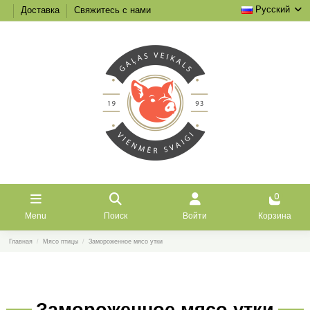
Русский
Доставка
Свяжитесь с нами
0
Menu
Поиск
Войти
Корзина
Главная
Мясо птицы
Замороженное мясо утки
Замороженное мясо утки