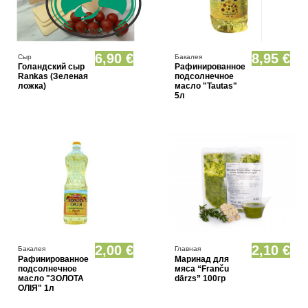
Нет в наличии
6,90 €
8,95 €
Сыр
Бакалея
Голандский сыр
Рафинированное
Rankas (Зеленая
подсолнечное
ложка)
масло "Tautas"
5л
Нет в наличии
2,00 €
2,10 €
Бакалея
Главная
Рафинированное
Маринад для
подсолнечное
мяса “Franču
масло "ЗОЛОТА
dārzs” 100гр
ОЛIЯ" 1л