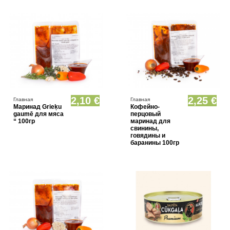
Нет в наличии
Нет в наличии
2,10 €
2,25 €
Главная
Главная
Маринад Grieķu
Кофейно-
gaumē для мяса
перцовый
“ 100гр
маринад для
свинины,
говядины и
баранины 100гр